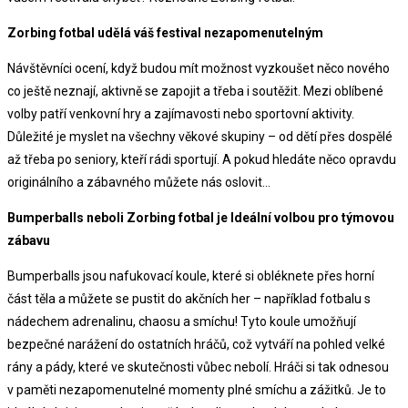
Zorbing fotbal udělá váš festival nezapomenutelným
Návštěvníci ocení, když budou mít možnost vyzkoušet něco nového
co ještě neznají, aktivně se zapojit a třeba i soutěžit. Mezi oblíbené
volby patří venkovní hry a zajímavosti nebo sportovní aktivity.
Důležité je myslet na všechny věkové skupiny – od dětí přes dospělé
až třeba po seniory, kteří rádi sportují. A pokud hledáte něco opravdu
originálního a zábavného můžete nás oslovit…
Bumperballs neboli Zorbing fotbal je Ideální volbou pro týmovou
zábavu
Bumperballs jsou nafukovací koule, které si obléknete přes horní
část těla a můžete se pustit do akčních her – například fotbalu s
nádechem adrenalinu, chaosu a smíchu! Tyto koule umožňují
bezpečné narážení do ostatních hráčů, což vytváří na pohled velké
rány a pády, které ve skutečnosti vůbec nebolí. Hráči si tak odnesou
v paměti nezapomenutelné momenty plné smíchu a zážitků. Je to