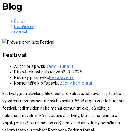
Blog
Úvod
>
Nezařazené
>
Festival
Festival
Autor příspěvku
David Fruhauf
Příspěvek byl publikován
2. 3. 2025
Rubriky příspěvku
Nezařazené
Komentáře k příspěvku
Žádný komentář
Festivaly jsou skvělou příležitostí pro zábavu, setkávání s přáteli a
vytváření nezapomenutelných zážitků. Ať už organizujete hudební
festival, rodinný den nebo menší komunitní akci, důležité je
nabídnout návštěvníkům zábavu a aktivity, které je nadchnou a
zajistí jim skvělou náladu po celý den. Jaká aktivita by neměla na
vašem festivalu chybět? Rozhodně Zorbing fotbal!