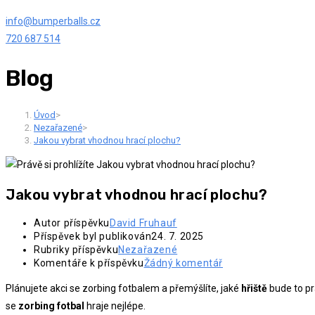
info@bumperballs.cz
720 687 514
Blog
Úvod
>
Nezařazené
>
Jakou vybrat vhodnou hrací plochu?
Jakou vybrat vhodnou hrací plochu?
Autor příspěvku
David Fruhauf
Příspěvek byl publikován
24. 7. 2025
Rubriky příspěvku
Nezařazené
Komentáře k příspěvku
Žádný komentář
Plánujete akci se zorbing fotbalem a přemýšlíte, jaké
hřiště
bude to pr
se
zorbing fotbal
hraje nejlépe.