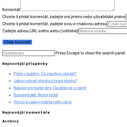
Komentář
Chcete-li přidat komentář, zadejte své jméno nebo uživatelské jméno
Chcete-li přidat komentář, zadejte svou e-mailovou adresu
Zadejte adresu URL svého webu (volitelně)
Press Escape to close the search panel.
Nejnovější příspěvky
Péče o bubliny: Co všechno obnáší?
Jakou vybrat vhodnou hrací plochu?
Nápoje pro horké dny: Osvěžte se s námi!
Bumperballs: Noční jízda!
Výročí a oslavy města nebo obce
Nejnovější komentáře
Archivy