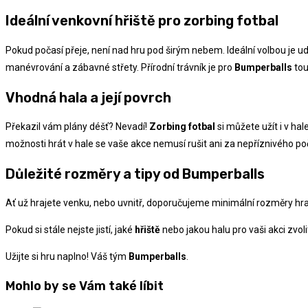
Ideální venkovní hřiště pro zorbing fotbal
Pokud počasí přeje, není nad hru pod širým nebem. Ideální volbou je u
manévrování a zábavné střety. Přírodní trávník je pro
Bumperballs
tou
Vhodná hala a její povrch
Překazil vám plány déšť? Nevadí!
Zorbing fotbal
si můžete užít i v hal
možnosti hrát v hale se vaše akce nemusí rušit ani za nepříznivého po
Důležité rozměry a tipy od Bumperballs
Ať už hrajete venku, nebo uvnitř, doporučujeme minimální rozměry hrac
Pokud si stále nejste jistí, jaké
hřiště
nebo jakou halu pro vaši akci zvo
Užijte si hru naplno! Váš tým
Bumperballs
.
Mohlo by se Vám také líbit