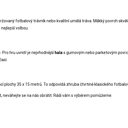
držovaný fotbalový trávník nebo kvalitní umělá tráva. Měkký povrch skvě
 nejlepší volbou.
e. Pro hru uvnitř je nejvhodnější
hala
s gumovým nebo parketovým povrche
časí.
í plochy 35 x 15 metrů. To odpovídá zhruba čtvrtině klasického fotbalov
lit, neváhejte se na nás obrátit. Rádi vám s výběrem pomůžeme.