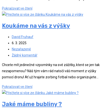
Zorbing
Pokračovat ve čtení
fotbal
na
Koukáme na vás z výšky
ledě?
Autor
David Fruhauf
příspěvku
Příspěvek
6. 3. 2025
byl
Rubriky
Nezařazené
publikován
příspěvku
Komentáře
Žádný komentář
k
Chcete mít jedinečné vzpomínky na své zážitky, které se jen tak
příspěvku
nezapomenou? Náš tým vám rád natočí váš moment z výšky
pomocí dronu! Ať už hrajete zorbing fotbal nebo organizujete…
Koukáme
Pokračovat ve čtení
na
vás
Jaké máme bubliny ?
z