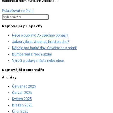
nabídnout návštěvníkům zábavu a…
Festival
Pokračovat ve čtení
Press
Escape
Nejnovější příspěvky
to
Péče o bubliny: Co všechno obnáší?
close
Jakou vybrat vhodnou hrací plochu?
the
Nápoje pro horké dny: Osvěžte se s námi!
search
Bumperballs: Noční jízda!
panel.
Výročí a oslavy města nebo obce
Nejnovější komentáře
Archivy
Červenec 2025
Červen 2025
Květen 2025
Březen 2025
Únor 2025