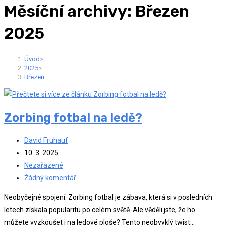
Měsíční archivy: Březen
2025
Úvod
>
2025
>
Březen
Zorbing fotbal na ledě?
Autor
David Fruhauf
příspěvku
Příspěvek
10. 3. 2025
byl
Rubriky
Nezařazené
publikován
příspěvku
Komentáře
Žádný komentář
k
Neobyčejné spojení. Zorbing fotbal je zábava, která si v posledních
příspěvku
letech získala popularitu po celém světě. Ale věděli jste, že ho
můžete vyzkoušet i na ledové ploše? Tento neobvyklý twist…