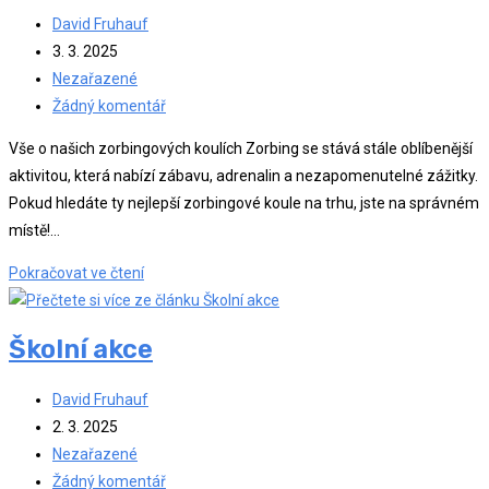
výšky
Autor
David Fruhauf
příspěvku
Příspěvek
3. 3. 2025
byl
Rubriky
Nezařazené
publikován
příspěvku
Komentáře
Žádný komentář
k
Vše o našich zorbingových koulích Zorbing se stává stále oblíbenější
příspěvku
aktivitou, která nabízí zábavu, adrenalin a nezapomenutelné zážitky.
Pokud hledáte ty nejlepší zorbingové koule na trhu, jste na správném
místě!…
Jaké
Pokračovat ve čtení
máme
bubliny
Školní akce
?
Autor
David Fruhauf
příspěvku
Příspěvek
2. 3. 2025
byl
Rubriky
Nezařazené
publikován
příspěvku
Komentáře
Žádný komentář