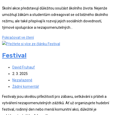
k
Školní akce představují důležitou součást školního života. Nejenže
příspěvku
umožňují žákům a studentům odreagovat se od běžného školního
režimu, ale také přispívají k rozvoji jejich sociálních dovedností,
týmové spolupráce a nezapomenutelných…
Školní
Pokračovat ve čtení
akce
Festival
Autor
David Fruhauf
příspěvku
Příspěvek
2. 3. 2025
byl
Rubriky
Nezařazené
publikován
příspěvku
Komentáře
Žádný komentář
k
Festivaly jsou skvělou příležitostí pro zábavu, setkávání s přáteli a
příspěvku
vytváření nezapomenutelných zážitků. Ať už organizujete hudební
festival, rodinný den nebo menší komunitní akci, důležité je