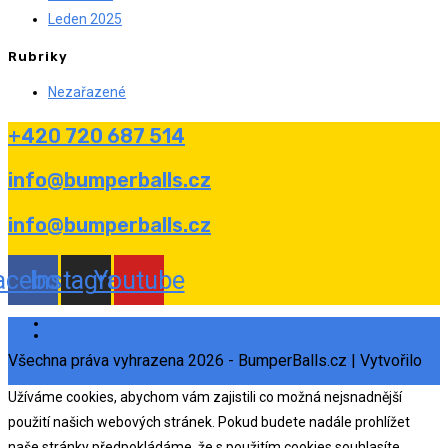
Leden 2025
Rubriky
Nezařazené
+420 720 687 514
info@bumperballs.cz
info@bumperballs.cz
acebook
Instagram
Youtube
Ochrana osobních údajů
Informace o souborech cookies a jejich využití
Všechna práva vyhrazena 2026 - BumperBalls.cz | Vytvořilo
eSoul
Užíváme cookies, abychom vám zajistili co možná nejsnadnější
použití našich webových stránek. Pokud budete nadále prohlížet
naše stránky předpokládáme, že s použitím cookies souhlasíte.