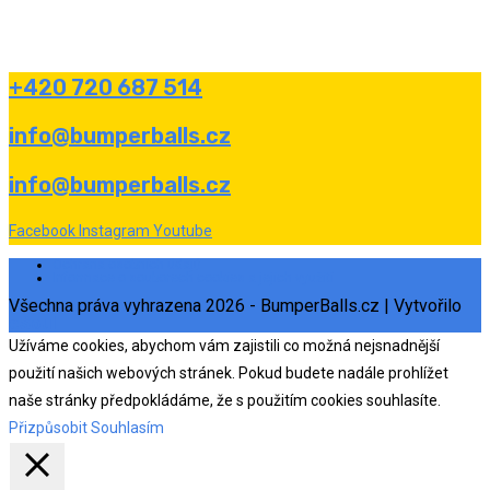
+420 720 687 514
info@bumperballs.cz
info@bumperballs.cz
Facebook
Instagram
Youtube
Ochrana osobních údajů
Informace o souborech cookies a jejich využití
Všechna práva vyhrazena 2026 - BumperBalls.cz | Vytvořilo
eSoul
Užíváme cookies, abychom vám zajistili co možná nejsnadnější
použití našich webových stránek. Pokud budete nadále prohlížet
naše stránky předpokládáme, že s použitím cookies souhlasíte.
Přizpůsobit
Souhlasím